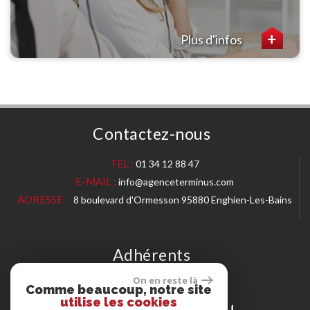
Plus d'infos
Contactez-nous
TÉL :
01 34 12 88 47
E-MAIL :
info@agenceterminus.com
ADRESSE :
8 boulevard d'Ormesson 95880 Enghien-Les-Bains
Adhérents
On en reste là
Comme beaucoup, notre site
utilise les cookies