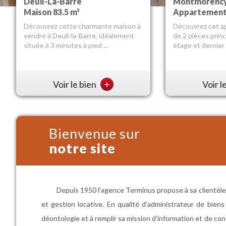
Deuil-La-Barre
Enghien-Les-Bains
Montmorenc
Enghien-Les-
Maison 83.5 m²
Maison 146 m²
Appartement 
Maison 87 m²
Découvrez cette charmante maison à
ENGHIEN LES BAINS. Belle Meulière
Découvrez cet a
Au calme et à qu
vendre à Deuil-la-Barre, idéalement
de 7 pièces offrant en rez-de-
de 2 pièces princ
les commodités, 
située à 3 minutes à pied ...
chaussée, entrée, 2 chambres, sal...
étage et dernier 
ville et marché. M
Voir le bien
Voir le bien
+
+
Voir l
Voir l
Bienvenue sur
notre site
Depuis 1950 l’agence Terminus propose à sa clientèle 
et gestion locative. En qualité d’administrateur de bie
déontologie et à remplir sa mission d’information et de con