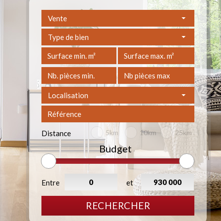
Vente
Type de bien
Localisation
5km
10km
25km
Distance
Budget
Entre
et
RECHERCHER