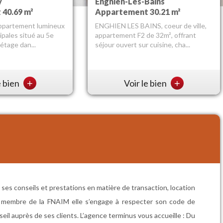
y
Bains
Enghien-Les-Bains
Enghien-Les-Bains
40.69 m²
Appartement 30.21 m²
Maison 140 m²
ppartement lumineux
elques pas de toutes
ENGHIEN LES BAINS, coeur de ville,
ENGHIEN LES BAINS, en plein
ipales situé au 5e
église, écoles, centre
appartement F2 de 32m², offrant
centre-ville, superbe maison 1930
étage dan...
ais...
séjour ouvert sur cuisine, cha...
offrant entrée, séjour double, cuis...
e bien
e bien
+
+
Voir le bien
Voir le bien
+
+
ses conseils et prestations en matière de transaction, location
ns membre de la FNAIM elle s’engage à respecter son code de
seil auprès de ses clients. L’agence terminus vous accueille : Du