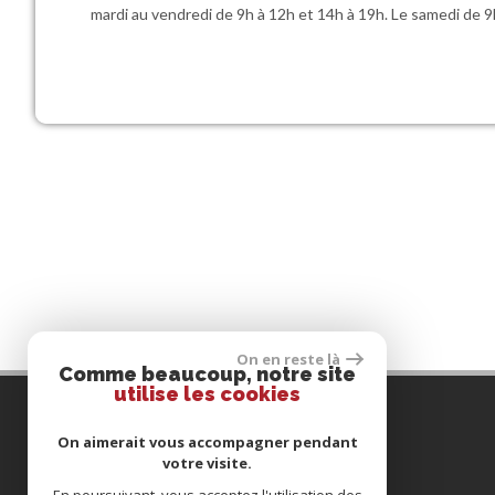
mardi au vendredi de 9h à 12h et 14h à 19h. Le samedi de 9
On en reste là
Comme beaucoup, notre site
utilise les cookies
Contactez-nous
On aimerait vous accompagner pendant
votre visite.
TÉL :
01 34 12 88 47
E-MAIL :
info@agenceterminus.com